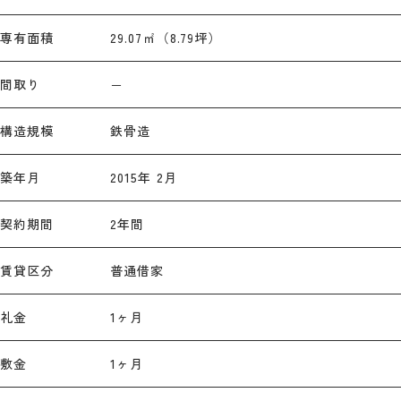
専有面積
29.07㎡（8.79坪）
間取り
－
構造規模
鉄骨造
築年月
2015年 2月
契約期間
2年間
賃貸区分
普通借家
礼金
1ヶ月
敷金
1ヶ月