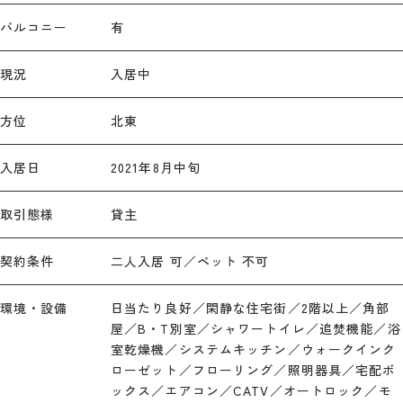
バルコニー
有
現況
入居中
方位
北東
入居日
2021年8月中旬
取引態様
貸主
契約条件
二人入居 可／ペット 不可
環境・設備
日当たり良好／閑静な住宅街／2階以上／角部
屋／B・T別室／シャワートイレ／追焚機能／浴
室乾燥機／システムキッチン／ウォークインク
ローゼット／フローリング／照明器具／宅配ボ
ックス／エアコン／CATV／オートロック／モ