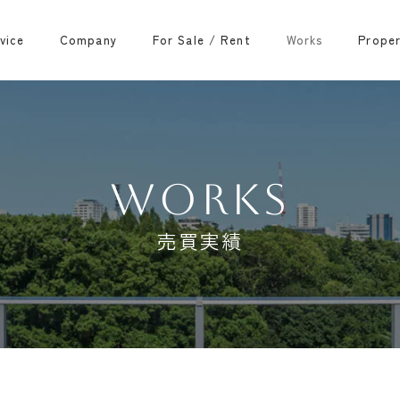
vice
Company
For Sale / Rent
Works
Prope
WORKS
売買実績