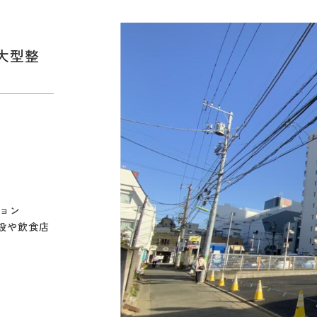
大型整
ョン
設や飲食店