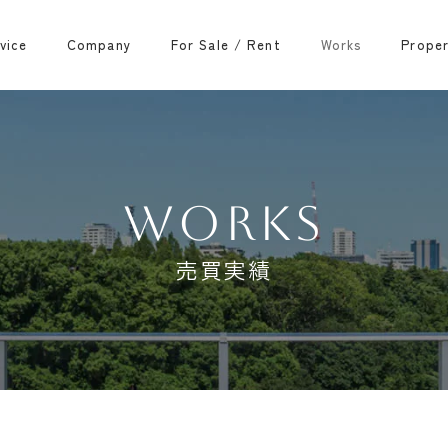
vice
Company
For Sale / Rent
Works
Prope
WORKS
売買実績