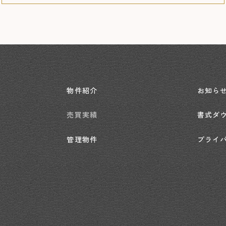
物件紹介
お知ら
売買実績
書式ダ
管理物件
プライ