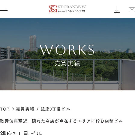
WORKS
売買実績
TOP
売買実績
銀座3丁目ビル
歌舞伎座至近 隠れた名店が点在するエリアに佇む店舗ビル
銀座3丁目ビル