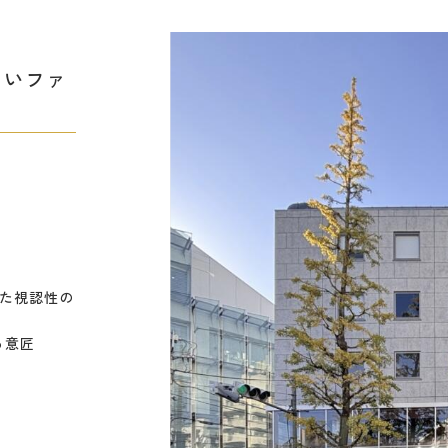
しいファ
た視認性の
る意匠