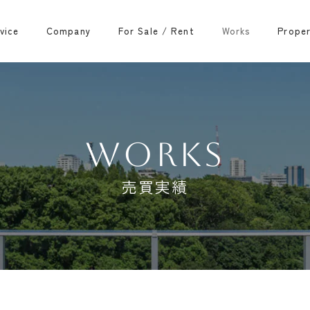
vice
Company
For Sale / Rent
Works
Prope
WORKS
売買実績