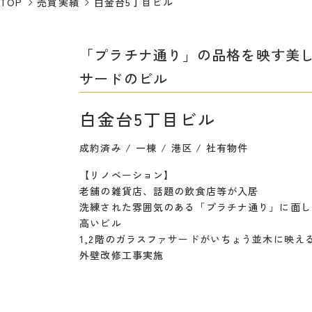
TOP
売買実績
白金台5丁目ビル
「プラチナ通り」の品格を映す美
サードのビル
白金台5丁目ビル
成約済み
一棟
港区
社有物件
【リノベーション】
老舗の雑貨店、話題の飲食店等が入居
洗練された雰囲気のある「プラチナ通り」に面し
高いビル
1,2階のガラスファサードがいちょう並木に映え
外壁改修工事実施