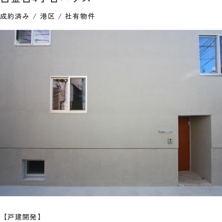
成約済み
港区
社有物件
【戸建開発】